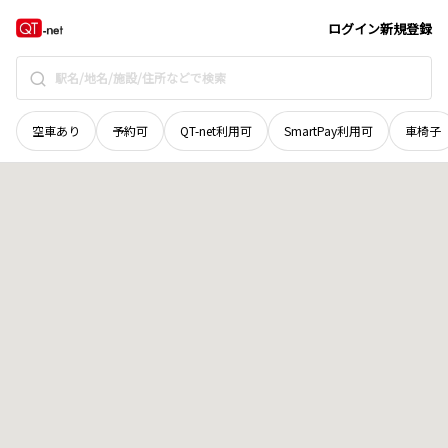
滋賀県
長浜市
春近町
地域選択で探す
ログイン
新規登録
空車あり
予約可
QT-net利用可
SmartPay利用可
車椅子