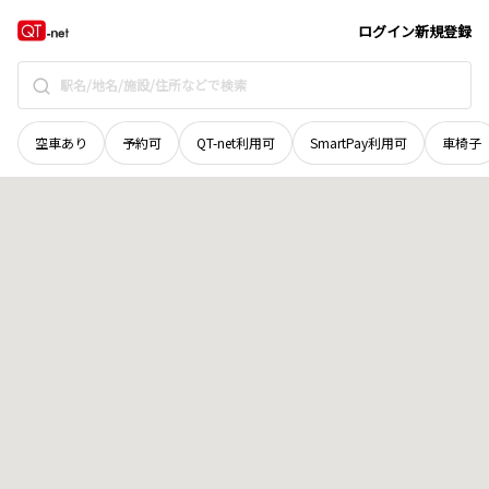
滋賀県
長浜市
木之本町千田
地域選択で探す
ログイン
新規登録
空車あり
予約可
QT-net利用可
SmartPay利用可
車椅子