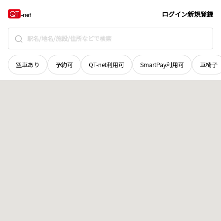
滋賀県
長浜市
木之本町大見
地域選択で探す
ログイン
新規登録
空車あり
予約可
QT-net利用可
SmartPay利用可
車椅子