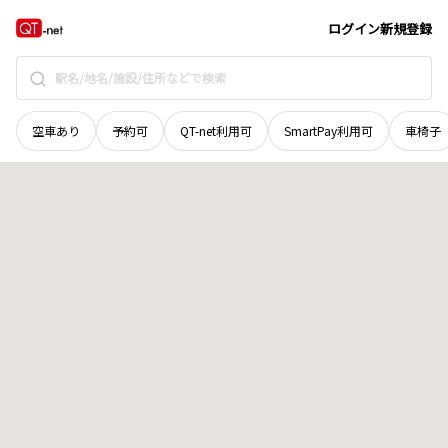
滋賀県
長浜市
末広町
地域選択で探す
ログイン
新規登録
空車あり
予約可
QT-net利用可
SmartPay利用可
車椅子