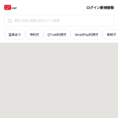
滋賀県
長浜市
湖北町小倉
地域選択で探す
ログイン
新規登録
空車あり
予約可
QT-net利用可
SmartPay利用可
車椅子