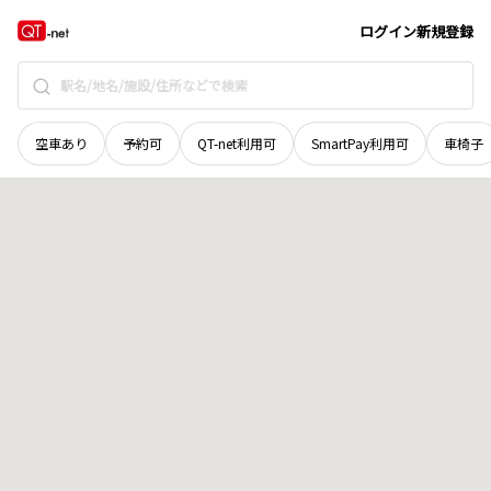
滋賀県
長浜市
田村町
地域選択で探す
ログイン
新規登録
空車あり
予約可
QT-net利用可
SmartPay利用可
車椅子