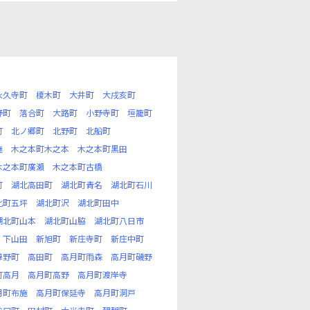
永久寺町
榎木町
大井町
大戌亥町
野町
落合町
大路町
小野寺町
垣籠町
町
北ノ郷町
北野町
北船町
施
木之本町木之本
木之本町黒田
木之本町廣瀬
木之本町古橋
町
湖北高田町
湖北町青名
湖北町石川
北町五坪
湖北町沢
湖北町田中
湖北町山本
湖北町山脇
湖北町八日市
下山田
新旭町
新庄寺町
新庄中町
尊野町
高田町
高月町雨森
高月町磯野
町高月
高月町高野
高月町渡岸寺
月町布施
高月町保延寺
高月町洞戸