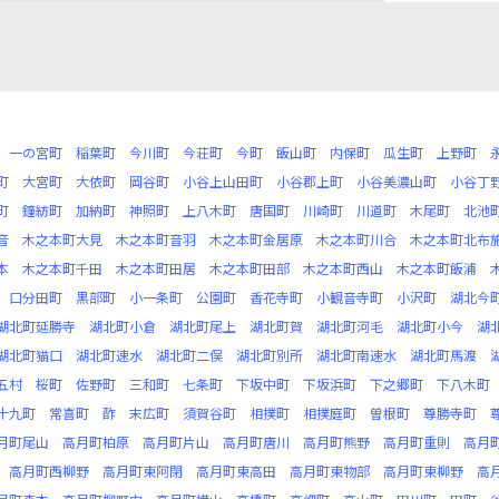
一の宮町
稲葉町
今川町
今荘町
今町
飯山町
内保町
瓜生町
上野町
町
大宮町
大依町
岡谷町
小谷上山田町
小谷郡上町
小谷美濃山町
小谷丁
町
鐘紡町
加納町
神照町
上八木町
唐国町
川崎町
川道町
木尾町
北池
音
木之本町大見
木之本町音羽
木之本町金居原
木之本町川合
木之本町北布
本
木之本町千田
木之本町田居
木之本町田部
木之本町西山
木之本町飯浦
口分田町
黒部町
小一条町
公園町
香花寺町
小観音寺町
小沢町
湖北今
湖北町延勝寺
湖北町小倉
湖北町尾上
湖北町賀
湖北町河毛
湖北町小今
湖
湖北町猫口
湖北町速水
湖北町二俣
湖北町別所
湖北町南速水
湖北町馬渡
五村
桜町
佐野町
三和町
七条町
下坂中町
下坂浜町
下之郷町
下八木町
十九町
常喜町
酢
末広町
須賀谷町
相撲町
相撲庭町
曽根町
尊勝寺町
月町尾山
高月町柏原
高月町片山
高月町唐川
高月町熊野
高月町重則
高月
高月町西柳野
高月町東阿閉
高月町東高田
高月町東物部
高月町東柳野
高