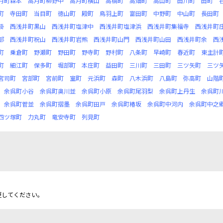
月町森本
高月町柳野中
高月町横山
高橋町
高畑町
高山町
田川町
田町
町
寺田町
当目町
徳山町
殿町
鳥羽上町
富田町
中野町
中山町
長田町
掛
西浅井町黒山
西浅井町塩津中
西浅井町塩津浜
西浅井町集福寺
西浅井町
部
西浅井町祝山
西浅井町岩熊
西浅井町山門
西浅井町山田
西浅井町余
西
町
乗倉町
野瀬町
野田町
野寺町
野村町
八条町
早崎町
春近町
東主計
町
細江町
保多町
堀部町
本庄町
益田町
三川町
三田町
三ツ矢町
三ツ
宮司町
宮部町
宮前町
室町
元浜町
森町
八木浜町
八島町
弥高町
山階
余呉町小谷
余呉町奥川並
余呉町小原
余呉町尾羽梨
余呉町上丹生
余呉町
余呉町菅並
余呉町摺墨
余呉町田戸
余呉町椿坂
余呉町中河内
余呉町中之
四ツ塚町
力丸町
竜安寺町
列見町
更してください。