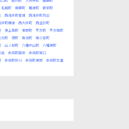
谷口町
田村町
大光寺町
醍醐町
名越町
南郷町
難波町
新栄町
庄
西浅井町菅浦
西浅井町月出
浅井町横波
西大井町
西主計町
町
東上坂町
東野町
平方町
平方南町
矢元町
港町
南池町
南小足町
町
山ノ前町
八幡中山町
八幡東町
川並
余呉町国安
余呉町坂口
郷
余呉町針川
余呉町東野
余呉町文室