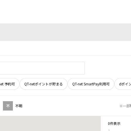
net 予約可
QT-netポイントが貯まる
QT-net SmartPay利用可
dポイ
不
不明
※一部
0件表示
1