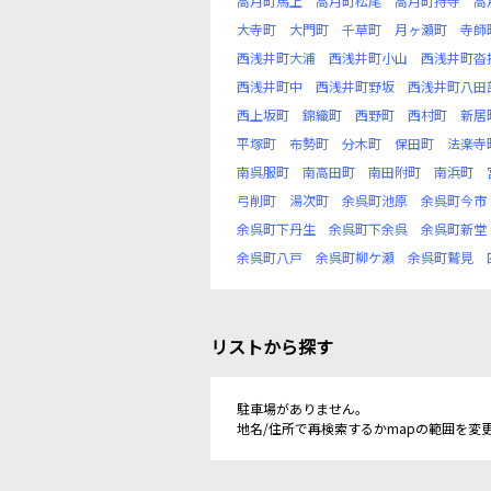
高月町馬上
高月町松尾
高月町持寺
高
大寺町
大門町
千草町
月ヶ瀬町
寺師
西浅井町大浦
西浅井町小山
西浅井町沓
西浅井町中
西浅井町野坂
西浅井町八田
西上坂町
錦織町
西野町
西村町
新居
平塚町
布勢町
分木町
保田町
法楽寺
南呉服町
南高田町
南田附町
南浜町
弓削町
湯次町
余呉町池原
余呉町今市
余呉町下丹生
余呉町下余呉
余呉町新堂
余呉町八戸
余呉町柳ケ瀬
余呉町鷲見
リストから探す
駐車場がありません。
地名/住所で再検索するかmapの範囲を変