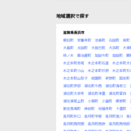
地域選択で探す
滋賀県長浜市
朝日町
安養寺町
池奥町
石田町
泉町
大島町
太田町
大辰巳町
大浜町
大東
柿ノ木
鍛冶屋町
加田今町
加田町
勝
木之本町赤尾
木之本町石道
木之本町大
木之本町小山
木之本町杉野
木之本町杉
木之本町山梨子
祇園町
草野町
国友町
湖北町伊部
湖北町今西
湖北町海老江
湖北町大安寺
湖北町津里
湖北町留目
湖北東尾上町
小堀町
小室町
郷野町
新庄馬場町
神前町
地福寺町
十里町
高月町井口
高月町宇根
高月町落川
高
高月町西阿閉
高月町西野
高月町西物部