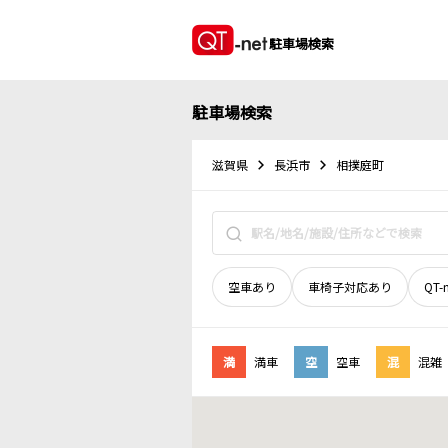
駐車場検索
駐車場検索
滋賀県
長浜市
相撲庭町
空車あり
車椅子対応あり
QT-
満
満車
空
空車
混
混雑