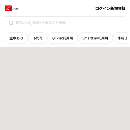
石川県
かほく市
白尾
地域選択で探す
ログイン
新規登録
空車あり
予約可
QT-net利用可
SmartPay利用可
車椅子