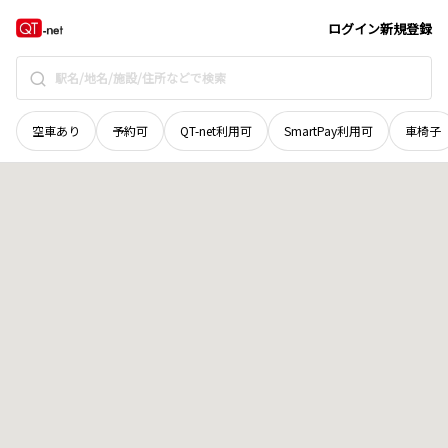
石川県
七尾市
中島町鳥越
地域選択で探す
ログイン
新規登録
空車あり
予約可
QT-net利用可
SmartPay利用可
車椅子