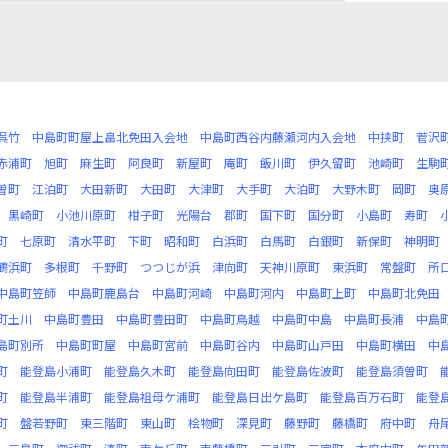
呉竹
中島町町屋上畠北免田入会地
中島町西谷内藤瀬河内入会地
中挟町
菅沢
赤浦町
旭町
麻生町
阿良町
新屋町
庵町
飯川町
伊久留町
池崎町
生駒
曽町
江泊町
大田新町
大田町
大津町
大手町
大泊町
大野木町
岡町
奥
黒崎町
小池川原町
柑子町
光陽台
郡町
国下町
国分町
小島町
寿町
町
七原町
清水平町
下町
昭和町
白浜町
白馬町
白銀町
新保町
神明町
鶴浜町
多根町
千野町
つつじが浜
津向町
天神川原町
東浜町
常盤町
所
中島町笠師
中島町鹿島台
中島町河崎
中島町河内
中島町上町
中島町北免田
町土川
中島町豊田
中島町豊田町
中島町鳥越
中島町中島
中島町長浦
中島
島町別所
中島町町屋
中島町宮前
中島町谷内
中島町山戸田
中島町横田
中
町
能登島小浦町
能登島久木町
能登島向田町
能登島佐波町
能登島須曽町
町
能登島半浦町
能登島祖母ケ浦町
能登島日出ケ島町
能登島百万石町
能登
町
盤若野町
東三階町
東山町
桧物町
深見町
藤野町
藤橋町
府中町
舟