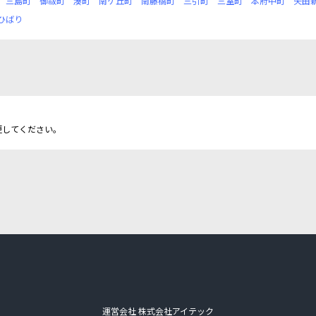
三島町
御祓町
湊町
南ケ丘町
南藤橋町
三引町
三室町
本府中町
矢田
ひばり
更してください。
運営会社 株式会社アイテック