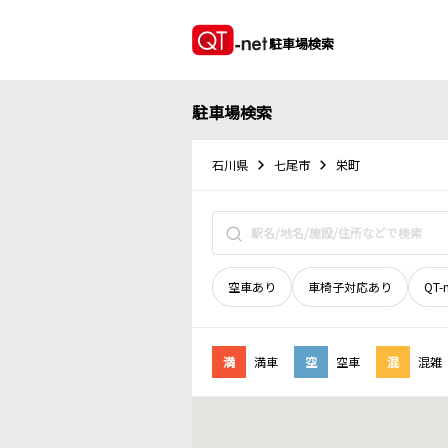
駐車場検索
駐車場検索
石川県
七尾市
栄町
空車あり
車椅子対応あり
QT-
満
満車
空
空車
混
混雑