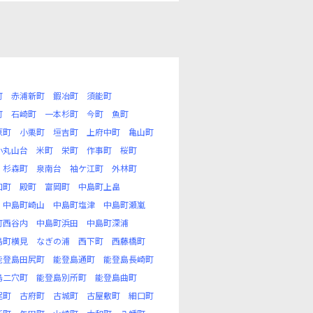
町
赤浦新町
鍜冶町
須能町
町
石崎町
一本杉町
今町
魚町
原町
小栗町
垣吉町
上府中町
亀山町
小丸山台
米町
栄町
作事町
桜町
杉森町
泉南台
袖ケ江町
外林町
口町
殿町
富岡町
中島町上畠
中島町崎山
中島町塩津
中島町瀬嵐
町西谷内
中島町浜田
中島町深浦
島町横見
なぎの浦
西下町
西藤橋町
能登島田尻町
能登島通町
能登島長崎町
島二穴町
能登島別所町
能登島曲町
尾町
古府町
古城町
古屋敷町
細口町