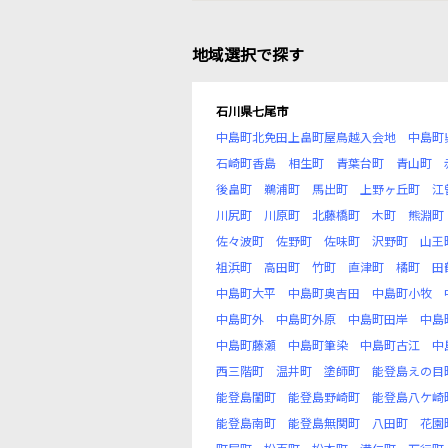
地域選択で探す
石川県七尾市
中島町北免田上畠町屋鳥越入会地
中島町
石崎町香島
相生町
青葉台町
青山町
後畠町
鵜浦町
馬出町
上野ヶ丘町
江
川尻町
川原町
北藤橋町
木町
熊淵町
佐々波町
佐野町
佐味町
沢野町
山王
祖浜町
高田町
竹町
直津町
橘町
田
中島町大平
中島町奥吉田
中島町小牧
中島町外
中島町外原
中島町田岸
中島
中島町藤瀬
中島町筆染
中島町古江
中
西三階町
温井町
塗師町
能登島えの目
能登島閨町
能登島野崎町
能登島八ケ崎
能登島南町
能登島無関町
八田町
花園