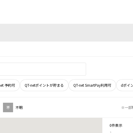
net 予約可
QT-netポイントが貯まる
QT-net SmartPay利用可
dポイ
不
不明
※一部
0件表示
1