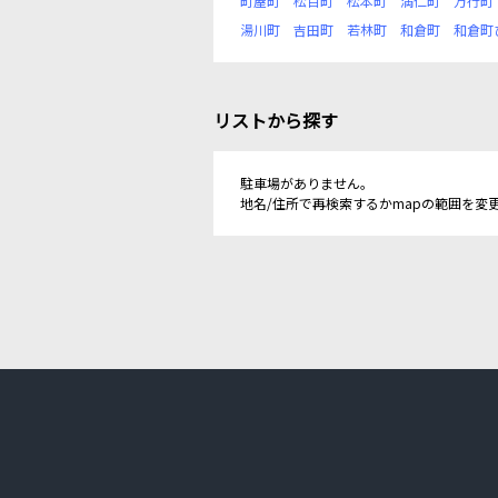
町屋町
松百町
松本町
満仁町
万行町
湯川町
吉田町
若林町
和倉町
和倉町
リストから探す
駐車場がありません。
地名/住所で再検索するかmapの範囲を変