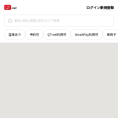
石川県
七尾市
殿町
地域選択で探す
ログイン
新規登録
空車あり
予約可
QT-net利用可
SmartPay利用可
車椅子