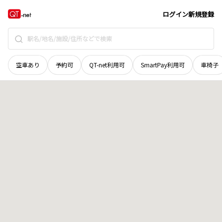
石川県
七尾市
沢野町
地域選択で探す
ログイン
新規登録
空車あり
予約可
QT-net利用可
SmartPay利用可
車椅子