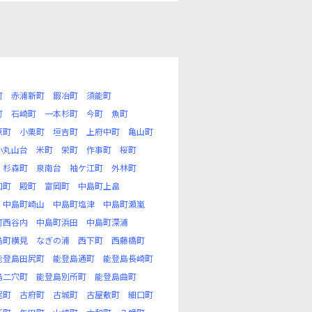
町
赤浦新町
鍜冶町
須能町
町
石崎町
一本杉町
今町
魚町
原町
小栗町
垣吉町
上府中町
亀山町
小丸山台
米町
栄町
作事町
桜町
杉森町
泉南台
袖ケ江町
外林町
口町
殿町
富岡町
中島町上畠
中島町崎山
中島町塩津
中島町瀬嵐
町西谷内
中島町浜田
中島町深浦
島町横見
なぎの浦
西下町
西藤橋町
能登島田尻町
能登島通町
能登島長崎町
島二穴町
能登島別所町
能登島曲町
尾町
古府町
古城町
古屋敷町
細口町