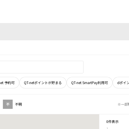
net 予約可
QT-netポイントが貯まる
QT-net SmartPay利用可
dポイ
不
不明
※一部
0件表示
1