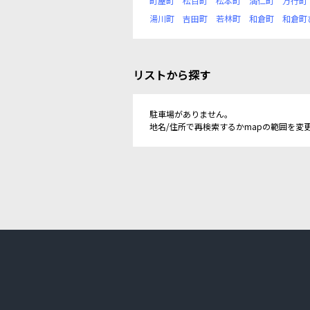
町屋町
松百町
松本町
満仁町
万行町
湯川町
吉田町
若林町
和倉町
和倉町
リストから探す
駐車場がありません。
地名/住所で再検索するかmapの範囲を変