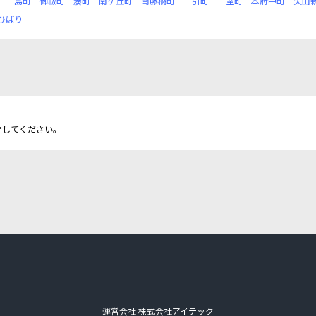
三島町
御祓町
湊町
南ケ丘町
南藤橋町
三引町
三室町
本府中町
矢田
ひばり
更してください。
運営会社 株式会社アイテック