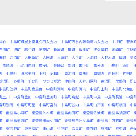
呉竹
中島町町屋上畠北免田入会地
中島町西谷内藤瀬河内入会地
中挟町
菅沢
赤浦町
旭町
麻生町
阿良町
新屋町
庵町
飯川町
伊久留町
池崎町
生駒
曽町
江泊町
大田新町
大田町
大津町
大手町
大泊町
大野木町
岡町
奥
黒崎町
小池川原町
柑子町
光陽台
郡町
国下町
国分町
小島町
寿町
町
七原町
清水平町
下町
昭和町
白浜町
白馬町
白銀町
新保町
神明町
鶴浜町
多根町
千野町
つつじが浜
津向町
天神川原町
東浜町
常盤町
所
中島町笠師
中島町鹿島台
中島町河崎
中島町河内
中島町上町
中島町北免田
町土川
中島町豊田
中島町豊田町
中島町鳥越
中島町中島
中島町長浦
中島
島町別所
中島町町屋
中島町宮前
中島町谷内
中島町山戸田
中島町横田
中
町
能登島小浦町
能登島久木町
能登島向田町
能登島佐波町
能登島須曽町
町
能登島半浦町
能登島祖母ケ浦町
能登島日出ケ島町
能登島百万石町
能登
町
盤若野町
東三階町
東山町
桧物町
深見町
藤野町
藤橋町
府中町
舟