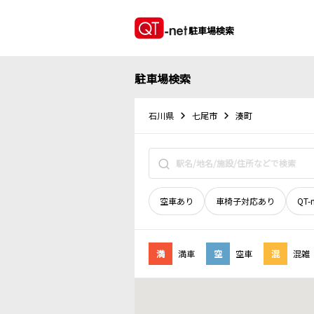
駐車場検索
駐車場検索
石川県
七尾市
湊町
空車あり
車椅子対応あり
QT-
満
満車
空
空車
混
混雑