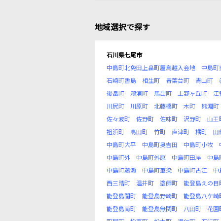
地域選択で探す
石川県七尾市
中島町北免田上畠町屋鳥越入会地
中島町
石崎町香島
相生町
青葉台町
青山町
後畠町
鵜浦町
馬出町
上野ヶ丘町
江
川尻町
川原町
北藤橋町
木町
熊淵町
佐々波町
佐野町
佐味町
沢野町
山王
祖浜町
高田町
竹町
直津町
橘町
田
中島町大平
中島町奥吉田
中島町小牧
中島町外
中島町外原
中島町田岸
中島
中島町藤瀬
中島町筆染
中島町古江
中
西三階町
温井町
塗師町
能登島えの目
能登島閨町
能登島野崎町
能登島八ケ崎
能登島南町
能登島無関町
八田町
花園