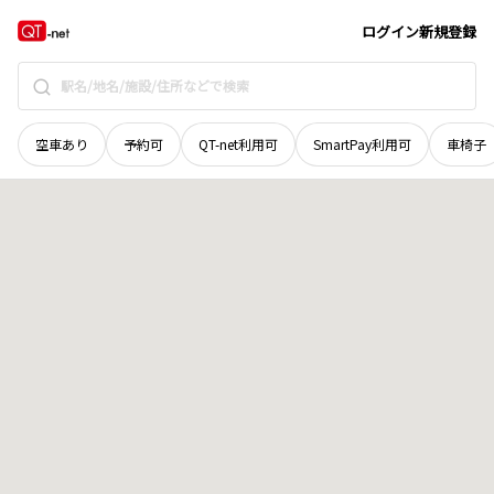
石川県
七尾市
矢田町
地域選択で探す
ログイン
新規登録
空車あり
予約可
QT-net利用可
SmartPay利用可
車椅子