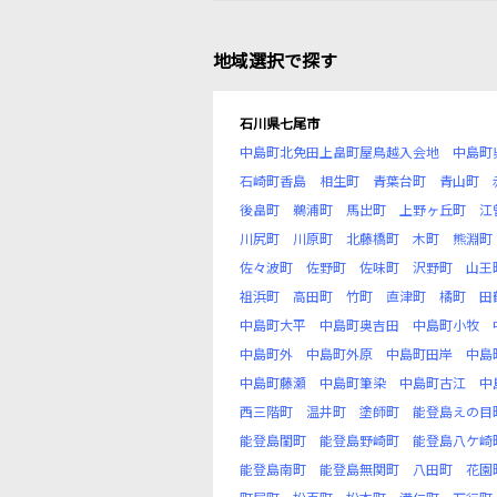
地域選択で探す
石川県七尾市
中島町北免田上畠町屋鳥越入会地
中島町
石崎町香島
相生町
青葉台町
青山町
後畠町
鵜浦町
馬出町
上野ヶ丘町
江
川尻町
川原町
北藤橋町
木町
熊淵町
佐々波町
佐野町
佐味町
沢野町
山王
祖浜町
高田町
竹町
直津町
橘町
田
中島町大平
中島町奥吉田
中島町小牧
中島町外
中島町外原
中島町田岸
中島
中島町藤瀬
中島町筆染
中島町古江
中
西三階町
温井町
塗師町
能登島えの目
能登島閨町
能登島野崎町
能登島八ケ崎
能登島南町
能登島無関町
八田町
花園