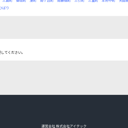
三島町
御祓町
湊町
南ケ丘町
南藤橋町
三引町
三室町
本府中町
矢田
ひばり
更してください。
運営会社 株式会社アイテック