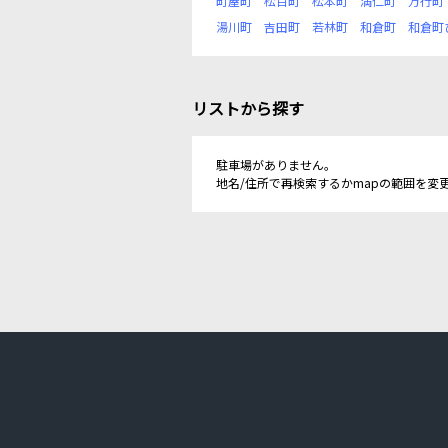
町屋町
松百町
松本町
満仁町
万行町
湯川町
吉田町
若林町
和倉町
和倉町
リストから探す
駐車場がありません。
地名/住所で再検索するかmapの範囲を変