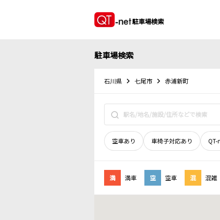
駐車場検索
駐車場検索
石川県
七尾市
赤浦新町
空車あり
車椅子対応あり
QT-
満
満車
空
空車
混
混雑