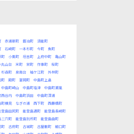
町
赤浦新町
鍜冶町
須能町
町
石崎町
一本杉町
今町
魚町
原町
小栗町
垣吉町
上府中町
亀山町
小丸山台
米町
栄町
作事町
桜町
杉森町
泉南台
袖ケ江町
外林町
口町
殿町
富岡町
中島町上畠
中島町崎山
中島町塩津
中島町瀬嵐
町西谷内
中島町浜田
中島町深浦
島町横見
なぎの浦
西下町
西藤橋町
能登島田尻町
能登島通町
能登島長崎町
島二穴町
能登島別所町
能登島曲町
尾町
古府町
古城町
古屋敷町
細口町