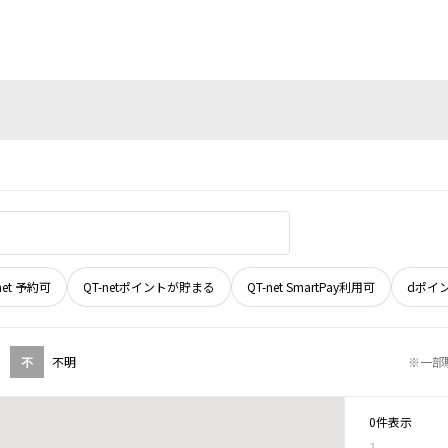
net 予約可
QT-netポイントが貯まる
QT-net SmartPay利用可
dポイ
不
不明
※一部
0件表示
1