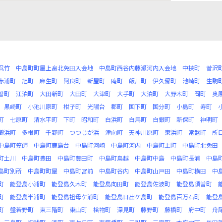
呉竹
中島町町屋上畠北免田入会地
中島町西谷内藤瀬河内入会地
中挟町
菅沢
赤浦町
旭町
麻生町
阿良町
新屋町
庵町
飯川町
伊久留町
池崎町
生駒
曽町
江泊町
大田新町
大田町
大津町
大手町
大泊町
大野木町
岡町
奥
黒崎町
小池川原町
柑子町
光陽台
郡町
国下町
国分町
小島町
寿町
町
七原町
清水平町
下町
昭和町
白浜町
白馬町
白銀町
新保町
神明町
鶴浜町
多根町
千野町
つつじが浜
津向町
天神川原町
東浜町
常盤町
所
中島町笠師
中島町鹿島台
中島町河崎
中島町河内
中島町上町
中島町北免田
町土川
中島町豊田
中島町豊田町
中島町鳥越
中島町中島
中島町長浦
中島
島町別所
中島町町屋
中島町宮前
中島町谷内
中島町山戸田
中島町横田
中
町
能登島小浦町
能登島久木町
能登島向田町
能登島佐波町
能登島須曽町
町
能登島半浦町
能登島祖母ケ浦町
能登島日出ケ島町
能登島百万石町
能登
町
盤若野町
東三階町
東山町
桧物町
深見町
藤野町
藤橋町
府中町
舟