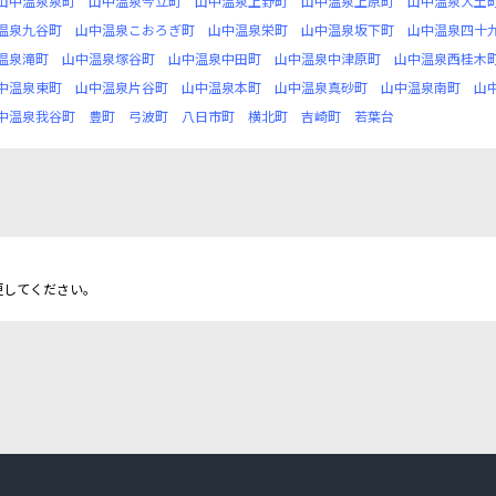
山中温泉泉町
山中温泉今立町
山中温泉上野町
山中温泉上原町
山中温泉大土
温泉九谷町
山中温泉こおろぎ町
山中温泉栄町
山中温泉坂下町
山中温泉四十
温泉滝町
山中温泉塚谷町
山中温泉中田町
山中温泉中津原町
山中温泉西桂木
中温泉東町
山中温泉片谷町
山中温泉本町
山中温泉真砂町
山中温泉南町
山
中温泉我谷町
豊町
弓波町
八日市町
横北町
吉崎町
若葉台
更してください。