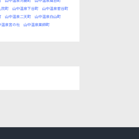
町
山中温泉河鹿町
山中温泉風谷町
九院町
山中温泉下谷町
山中温泉菅谷町
町
山中温泉二天町
山中温泉白山町
中温泉宮の杜
山中温泉薬師町