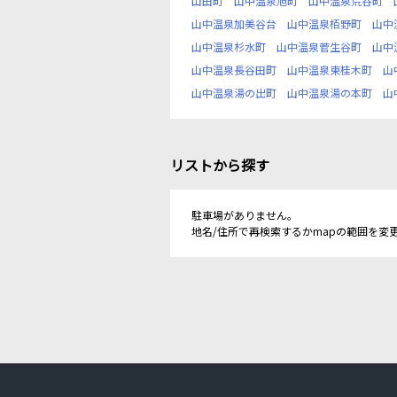
山田町
山中温泉旭町
山中温泉荒谷町
山中温泉加美谷台
山中温泉栢野町
山中
山中温泉杉水町
山中温泉菅生谷町
山中
山中温泉長谷田町
山中温泉東桂木町
山
山中温泉湯の出町
山中温泉湯の本町
山
リストから探す
駐車場がありません。
地名/住所で再検索するかmapの範囲を変