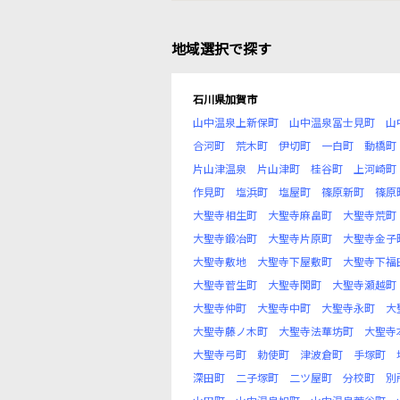
地域選択で探す
石川県加賀市
山中温泉上新保町
山中温泉冨士見町
山
合河町
荒木町
伊切町
一白町
動橋町
片山津温泉
片山津町
桂谷町
上河崎町
作見町
塩浜町
塩屋町
篠原新町
篠原
大聖寺相生町
大聖寺麻畠町
大聖寺荒町
大聖寺鍛冶町
大聖寺片原町
大聖寺金子
大聖寺敷地
大聖寺下屋敷町
大聖寺下福
大聖寺菅生町
大聖寺関町
大聖寺瀬越町
大聖寺仲町
大聖寺中町
大聖寺永町
大
大聖寺藤ノ木町
大聖寺法華坊町
大聖寺
大聖寺弓町
勅使町
津波倉町
手塚町
深田町
二子塚町
二ツ屋町
分校町
別