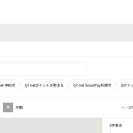
net 予約可
QT-netポイントが貯まる
QT-net SmartPay利用可
dポイ
不
不明
※一部
0件表示
1