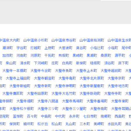
中温泉大内町
山中温泉小杉町
山中温泉市谷町
山中温泉枯渕町
山中温泉生水
潮津町
宇谷町
打越町
上野町
大菅波町
奥谷町
小塩辻町
小塩町
尾中
加茂町
河南町
河原町
干拓町
熊坂町
黒崎町
黒瀬町
桑原町
源平町
町
柴山町
清水町
下河崎町
庄町
白鳥町
新保町
吸坂町
須谷町
直下町
大聖寺一本橋町
大聖寺今出町
大聖寺魚町
大聖寺上木町
大聖寺越前町
大
町
大聖寺上福田町
大聖寺観音町
大聖寺亀町
大聖寺北片原町
大聖寺京町
田町
大聖寺新組町
大聖寺新町
大聖寺神明町
大聖寺新屋敷町
大聖寺地方町
大聖寺鷹匠町
大聖寺田原町
大聖寺大名竹町
大聖寺鉄砲町
大聖寺寺町
大
聖寺錦町
大聖寺畑町
大聖寺八間道
大聖寺馬場町
大聖寺番場町
大聖寺東町
本町
大聖寺松ケ根町
大聖寺三ツ町
大聖寺三ツ屋町
大聖寺南町
大聖寺耳聞
塔尾町
冨塚町
百々町
中島町
中代町
永井町
七日市町
南郷町
西島町
所町
保賀町
細坪町
松が丘
松山町
丸山町
三木町
美岬町
水田丸町
美