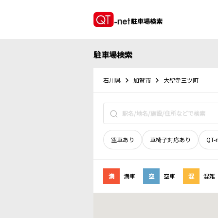
駐車場検索
駐車場検索
石川県
加賀市
大聖寺三ツ町
空車あり
車椅子対応あり
QT-
満
満車
空
空車
混
混雑