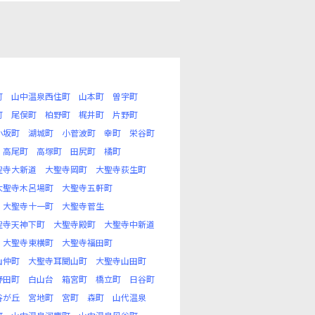
町
山中温泉西住町
山本町
曽宇町
町
尾俣町
柏野町
梶井町
片野町
小坂町
湖城町
小菅波町
幸町
栄谷町
高尾町
高塚町
田尻町
橘町
聖寺大新道
大聖寺岡町
大聖寺荻生町
大聖寺木呂場町
大聖寺五軒町
大聖寺十一町
大聖寺菅生
聖寺天神下町
大聖寺殿町
大聖寺中新道
大聖寺東横町
大聖寺福田町
山仲町
大聖寺耳聞山町
大聖寺山田町
野田町
白山台
箱宮町
橋立町
日谷町
谷が丘
宮地町
宮町
森町
山代温泉