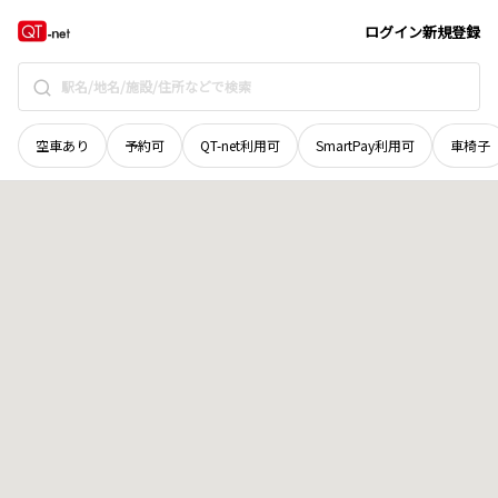
石川県
加賀市
山中温泉上野町
地域選択で探す
ログイン
新規登録
空車あり
予約可
QT-net利用可
SmartPay利用可
車椅子