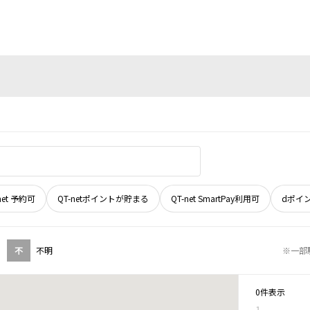
net 予約可
QT-netポイントが貯まる
QT-net SmartPay利用可
dポイ
不
不明
※一部
0件表示
1