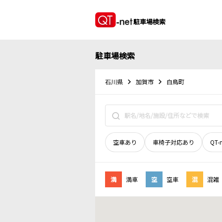
駐車場検索
駐車場検索
石川県
加賀市
白鳥町
空車あり
車椅子対応あり
QT-
満
満車
空
空車
混
混雑