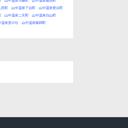
町
山中温泉河鹿町
山中温泉風谷町
九院町
山中温泉下谷町
山中温泉菅谷町
町
山中温泉二天町
山中温泉白山町
中温泉宮の杜
山中温泉薬師町