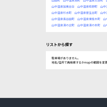
山田町
山中温泉旭町
山中温泉荒谷町
山中温泉加美谷台
山中温泉栢野町
山中
山中温泉杉水町
山中温泉菅生谷町
山中
山中温泉長谷田町
山中温泉東桂木町
山
山中温泉湯の出町
山中温泉湯の本町
山
リストから探す
駐車場がありません。
地名/住所で再検索するかmapの範囲を変