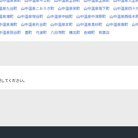
山中温泉泉町
山中温泉今立町
山中温泉上野町
山中温泉上原町
山中温泉大土
温泉九谷町
山中温泉こおろぎ町
山中温泉栄町
山中温泉坂下町
山中温泉四十
温泉滝町
山中温泉塚谷町
山中温泉中田町
山中温泉中津原町
山中温泉西桂木
中温泉東町
山中温泉片谷町
山中温泉本町
山中温泉真砂町
山中温泉南町
山
中温泉我谷町
豊町
弓波町
八日市町
横北町
吉崎町
若葉台
更してください。