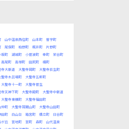
町
山中温泉西住町
山本町
曽宇町
町
尾俣町
柏野町
梶井町
片野町
小坂町
湖城町
小菅波町
幸町
栄谷町
高尾町
高塚町
田尻町
橘町
聖寺大新道
大聖寺岡町
大聖寺荻生町
大聖寺木呂場町
大聖寺五軒町
大聖寺十一町
大聖寺菅生
聖寺天神下町
大聖寺殿町
大聖寺中新道
大聖寺東横町
大聖寺福田町
山仲町
大聖寺耳聞山町
大聖寺山田町
野田町
白山台
箱宮町
橋立町
日谷町
谷が丘
宮地町
宮町
森町
山代温泉