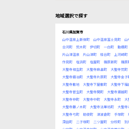
地域選択で探す
石川県加賀市
山中温泉上新保町
山中温泉冨士見町
山
合河町
荒木町
伊切町
一白町
動橋町
片山津温泉
片山津町
桂谷町
上河崎町
作見町
塩浜町
塩屋町
篠原新町
篠原
大聖寺相生町
大聖寺麻畠町
大聖寺荒町
大聖寺鍛冶町
大聖寺片原町
大聖寺金子
大聖寺敷地
大聖寺下屋敷町
大聖寺下福
大聖寺菅生町
大聖寺関町
大聖寺瀬越町
大聖寺仲町
大聖寺中町
大聖寺永町
大
大聖寺藤ノ木町
大聖寺法華坊町
大聖寺
大聖寺弓町
勅使町
津波倉町
手塚町
深田町
二子塚町
二ツ屋町
分校町
別