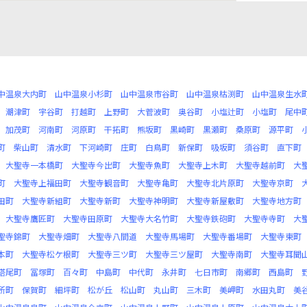
中温泉大内町
山中温泉小杉町
山中温泉市谷町
山中温泉枯渕町
山中温泉生水
潮津町
宇谷町
打越町
上野町
大菅波町
奥谷町
小塩辻町
小塩町
尾中
加茂町
河南町
河原町
干拓町
熊坂町
黒崎町
黒瀬町
桑原町
源平町
町
柴山町
清水町
下河崎町
庄町
白鳥町
新保町
吸坂町
須谷町
直下町
大聖寺一本橋町
大聖寺今出町
大聖寺魚町
大聖寺上木町
大聖寺越前町
大
町
大聖寺上福田町
大聖寺観音町
大聖寺亀町
大聖寺北片原町
大聖寺京町
田町
大聖寺新組町
大聖寺新町
大聖寺神明町
大聖寺新屋敷町
大聖寺地方町
大聖寺鷹匠町
大聖寺田原町
大聖寺大名竹町
大聖寺鉄砲町
大聖寺寺町
大
聖寺錦町
大聖寺畑町
大聖寺八間道
大聖寺馬場町
大聖寺番場町
大聖寺東町
本町
大聖寺松ケ根町
大聖寺三ツ町
大聖寺三ツ屋町
大聖寺南町
大聖寺耳聞
塔尾町
冨塚町
百々町
中島町
中代町
永井町
七日市町
南郷町
西島町
所町
保賀町
細坪町
松が丘
松山町
丸山町
三木町
美岬町
水田丸町
美