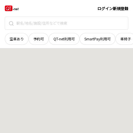
石川県
小松市
上八里町
地域選択で探す
ログイン
新規登録
空車あり
予約可
QT-net利用可
SmartPay利用可
車椅子