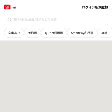
石川県
小松市
旭町
地域選択で探す
ログイン
新規登録
空車あり
予約可
QT-net利用可
SmartPay利用可
車椅子