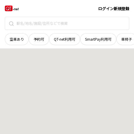
石川県
小松市
本折町
地域選択で探す
ログイン
新規登録
空車あり
予約可
QT-net利用可
SmartPay利用可
車椅子