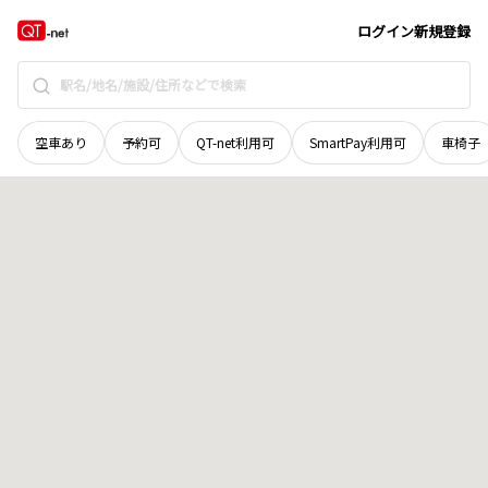
石川県
小松市
沖町
地域選択で探す
ログイン
新規登録
空車あり
予約可
QT-net利用可
SmartPay利用可
車椅子