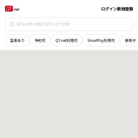
石川県
小松市
浜佐美町
地域選択で探す
ログイン
新規登録
空車あり
予約可
QT-net利用可
SmartPay利用可
車椅子