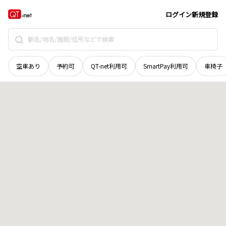
石川県
小松市
那谷町
地域選択で探す
ログイン
新規登録
空車あり
予約可
QT-net利用可
SmartPay利用可
車椅子