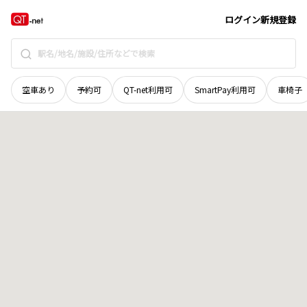
石川県
小松市
長田町
地域選択で探す
ログイン
新規登録
空車あり
予約可
QT-net利用可
SmartPay利用可
車椅子