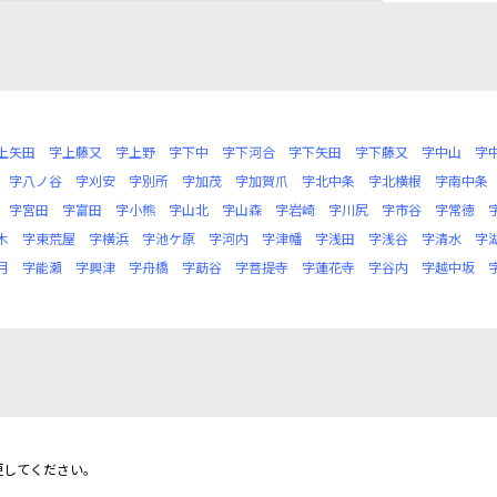
上矢田
字上藤又
字上野
字下中
字下河合
字下矢田
字下藤又
字中山
字
字八ノ谷
字刈安
字別所
字加茂
字加賀爪
字北中条
字北横根
字南中条
字宮田
字富田
字小熊
字山北
字山森
字岩崎
字川尻
字市谷
字常徳
木
字東荒屋
字横浜
字池ケ原
字河内
字津幡
字浅田
字浅谷
字清水
字
月
字能瀬
字興津
字舟橋
字莇谷
字菩提寺
字蓮花寺
字谷内
字越中坂
更してください。