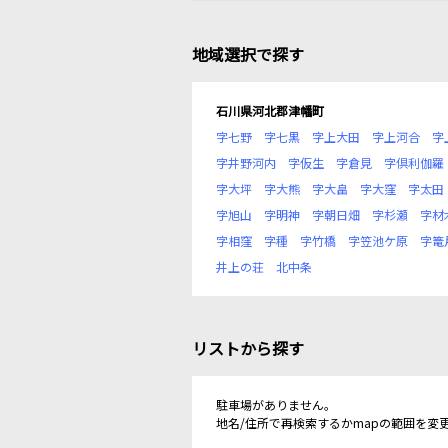
地域選択で探す
石川県河北郡津幡町
字七野
字七黒
字上大田
字上河合
字
字井野河内
字仮生
字倉見
字倶利伽羅
字大坪
字大熊
字大畠
字大窪
字太田
字旭山
字明神
字朝日畑
字杉瀬
字材
字相窪
字種
字竹橋
字笠池ケ原
字篭
井上の荘
北中条
リストから探す
駐車場がありません。
地名/住所で再検索するかmapの範囲を変