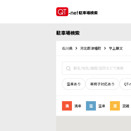
駐車場検索
駐車場検索
石川県
河北郡津幡町
字上藤又
空車あり
車椅子対応あり
QT-
満
満車
空
空車
混
混雑