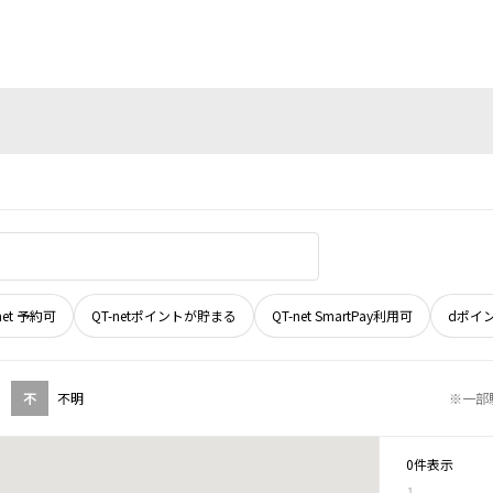
net 予約可
QT-netポイントが貯まる
QT-net SmartPay利用可
dポイ
不
不明
※一部
0件表示
1