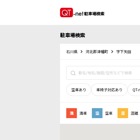
駐車場検索
駐車場検索
石川県
河北郡津幡町
字下矢田
空車あり
車椅子対応あり
QT-
満
満車
空
空車
混
混雑