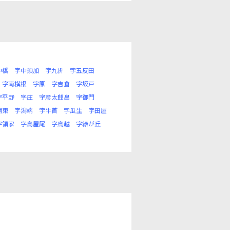
中橋
字中須加
字九折
字五反田
字南横根
字原
字吉倉
字坂戸
字平野
字庄
字彦太郎畠
字御門
湖東
字潟端
字牛首
字瓜生
字田屋
字領家
字鳥屋尾
字鳥越
字緑が丘