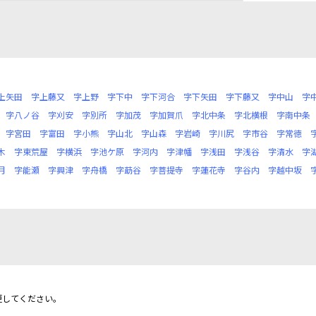
上矢田
字上藤又
字上野
字下中
字下河合
字下矢田
字下藤又
字中山
字
字八ノ谷
字刈安
字別所
字加茂
字加賀爪
字北中条
字北横根
字南中条
字宮田
字富田
字小熊
字山北
字山森
字岩崎
字川尻
字市谷
字常徳
木
字東荒屋
字横浜
字池ケ原
字河内
字津幡
字浅田
字浅谷
字清水
字
月
字能瀬
字興津
字舟橋
字莇谷
字菩提寺
字蓮花寺
字谷内
字越中坂
更してください。