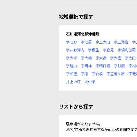
地域選択で探す
石川県河北郡津幡町
字七野
字七黒
字上大田
字上河合
字
字井野河内
字仮生
字倉見
字倶利伽羅
字大坪
字大熊
字大畠
字大窪
字太田
字旭山
字明神
字朝日畑
字杉瀬
字材
字相窪
字種
字竹橋
字笠池ケ原
字篭
井上の荘
北中条
リストから探す
駐車場がありません。
地名/住所で再検索するかmapの範囲を変