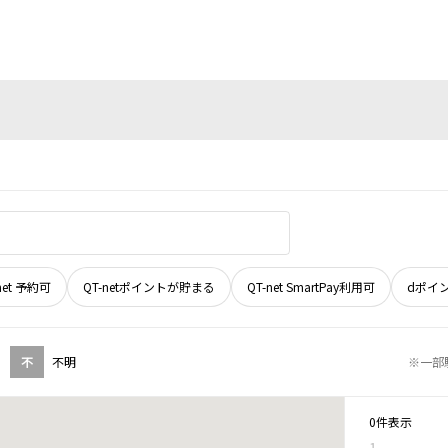
net 予約可
QT-netポイントが貯まる
QT-net SmartPay利用可
dポイ
不
不明
※一部
0件表示
1