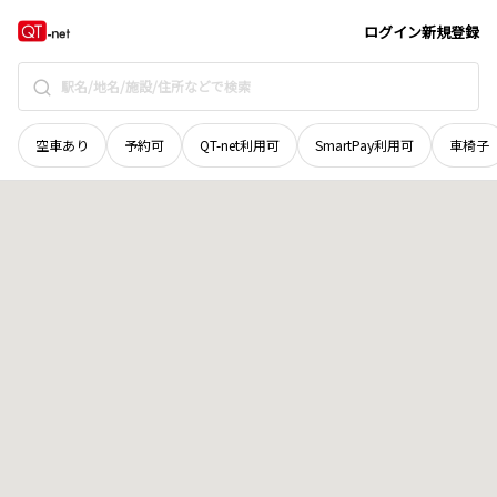
石川県
河北郡津幡町
字山北
地域選択で探す
ログイン
新規登録
空車あり
予約可
QT-net利用可
SmartPay利用可
車椅子