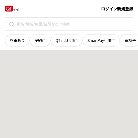
石川県
河北郡津幡町
字池ケ原
地域選択で探す
ログイン
新規登録
空車あり
予約可
QT-net利用可
SmartPay利用可
車椅子