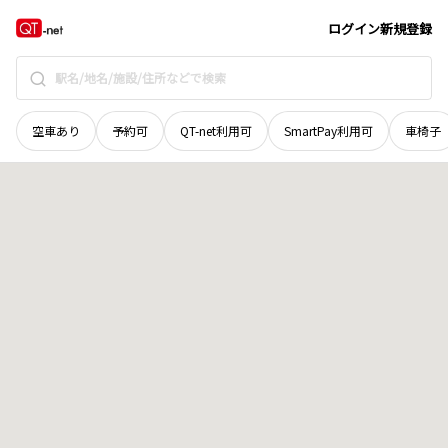
石川県
河北郡津幡町
字蓮花寺
地域選択で探す
ログイン
新規登録
空車あり
予約可
QT-net利用可
SmartPay利用可
車椅子