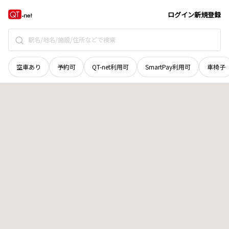
石川県
河北郡津幡町
地域選択で探す
ログイン
新規登録
空車あり
予約可
QT-net利用可
SmartPay利用可
車椅子