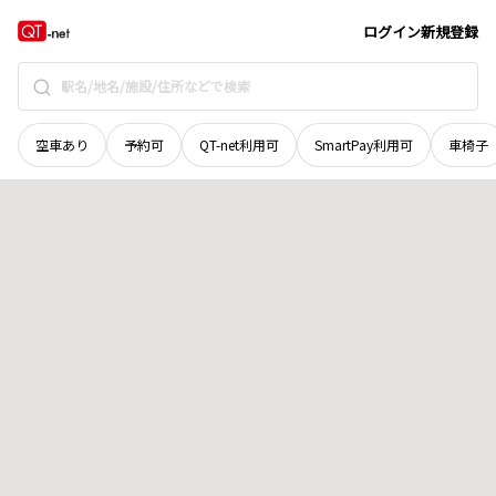
石川県
珠洲市
若山町白滝
地域選択で探す
ログイン
新規登録
空車あり
予約可
QT-net利用可
SmartPay利用可
車椅子