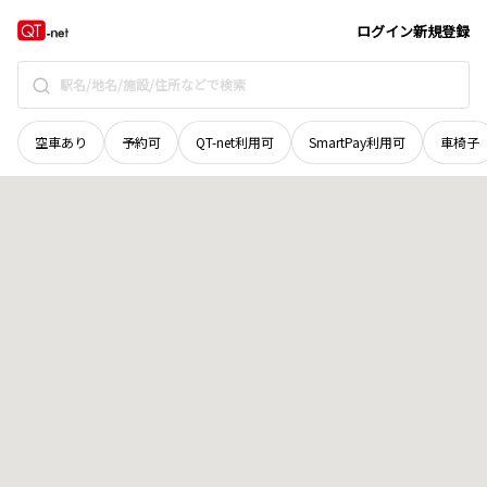
石川県
白山市
八田中町
地域選択で探す
ログイン
新規登録
空車あり
予約可
QT-net利用可
SmartPay利用可
車椅子