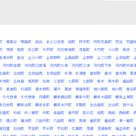
町
青葉台
明島町
旭丘
あさひ荘苑
旭町
阿手町
阿弥陀島町
荒谷
荒屋
町
市原
乾町
井口町
今平町
内方新保町
漆島町
大竹町
小川町
尾添
釜清水町
釜谷
上小川町
上柏野町
上島田町
上野町
上二口町
上安田町
河内町金間
河内町口直海
河内町久保
河内町江津
河内町下折
河内町中直
北島町
北成町
北安田西
北安田町
木滑
木滑新
倉部町
倉光
倉光西
黒
歩市町
五味島
坂尻町
佐良
三宮町
七原町
七郎町
柴木
柴木町
島田町
町
菅波町
杉森町
瀬木野町
瀬戸
瀬波
専福寺町
相川新町
相川町
曽谷
千代野東
千代野南
月橋町
鶴来朝日町
鶴来今町
鶴来大国町
鶴来上東町
来日吉町
鶴来古町
鶴来本町
鶴来水戸町
手取町
出合島町
出合町
鴇ケ谷
中島町
中成
中ノ郷町
中町
長島町
長竹町
菜の花
成町
西柏
西柏町
町
橋爪町
蓮池町
八田中町
八田町
博労
馬場
番匠町
番田町
東一番町
陽羽里
日向町
平加町
平木町
平松町
広瀬町
深瀬
深瀬新町
福正寺町