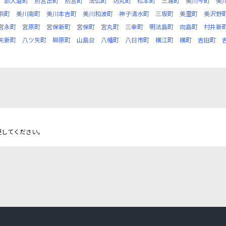
部入道町
別宮出町
別宮町
法仏町
坊丸町
松本町
三浦町
美川今町
美
浜町
美川南町
美川本吉町
美川和波町
神子清水町
三坂町
美里町
美沢野
宮永町
宮原町
宮保新町
宮保町
宮丸町
三幸町
明法島町
向島町
村井新
矢新町
八ツ矢町
柳原町
山島台
八幡町
八日市町
横江町
横町
吉田町
更してください。