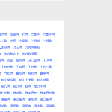
柏野町
荒屋町
行町
安養寺
安養寺町
乙丸町
女原
小柳町
笠間新
笠間町
上吉谷町
河合町
河内町板尾
海
河内町吹上
河内町福岡
瀬町
桑島
剣崎町
源兵島町
木津町
下柏野町
下田原
下野町
下吉谷町
町
竹松町
田地町
辰巳町
田中町
鶴来桑島町
鶴来下東町
鶴来新町
徳丸町
徳光町
殿町
富光寺町
西佐良町
西新町
西美沢野
西美沢野町
東柏町
東三番町
東新町
東二番町
福新町
福留町
福留南
福永町
福増町