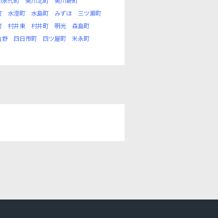
川永代町
美川北町
美川新町
町
水澄町
水島町
みずほ
三ツ瀬町
町
村井東
村井町
明光
森島町
吉野
四日市町
四ツ屋町
米永町