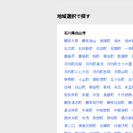
地域選択で探す
石川県白山市
鶴来千原
鶴来後山
相滝町
相木
相木
石立町
石同新町
石同町
井関町
一塚
鹿島平
鹿島町
柏町
鍛治町
数瀬町
河内町内尾
河内町奥池
河内町きりの里
河内町ふじが丘
河内町吉岡
河原山町
幸明町
小上町
御影堂町
五十谷町
五
白峰
白山町
新田町
新成
末広
末正
知気寺町
茶屋
中宮
長屋町
千代野西
鶴来清沢町
鶴来知守町
鶴来日詰町
鶴
道法寺町
中奥町
中柏野町
中新保町
西米光町
布市
熱野町
野地町
橋爪新
東二口
東美沢野町
左礫町
日御子町