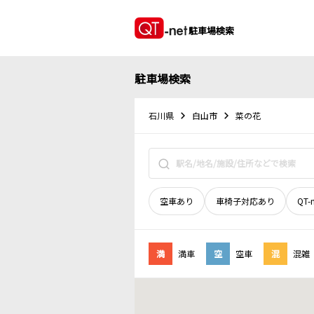
駐車場検索
駐車場検索
石川県
白山市
菜の花
空車あり
車椅子対応あり
QT-
満
満車
空
空車
混
混雑