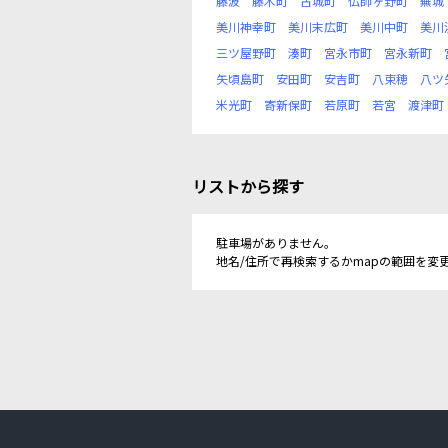
藤波
藤木町
古城町
仏師ヶ野町
蕪城
美川神幸町
美川末広町
美川中町
美川
三ツ屋野町
湊町
宮永市町
宮永新町
矢頃島町
安田町
安吉町
八束穂
八ツ
米光町
寄新保町
若原町
若宮
渡津町
リストから探す
駐車場がありません。
地名/住所で再検索するかmapの範囲を変