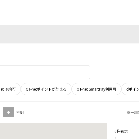
net 予約可
QT-netポイントが貯まる
QT-net SmartPay利用可
dポイ
不
不明
※一部
0件表示
1