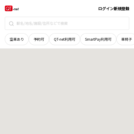
石川県
白山市
鶴来朝日町
地域選択で探す
ログイン
新規登録
空車あり
予約可
QT-net利用可
SmartPay利用可
車椅子