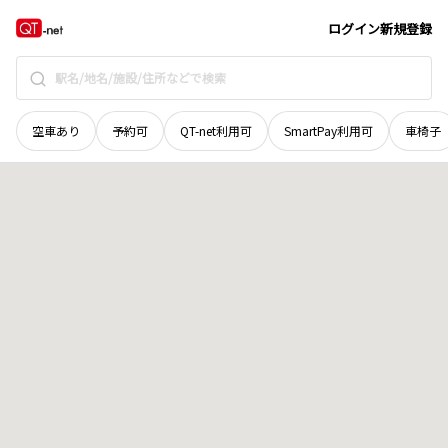
石川県
白山市
鶴来水戸町
地域選択で探す
ログイン
新規登録
空車あり
予約可
QT-net利用可
SmartPay利用可
車椅子