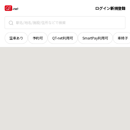
石川県
羽咋市
大町
地域選択で探す
ログイン
新規登録
空車あり
予約可
QT-net利用可
SmartPay利用可
車椅子