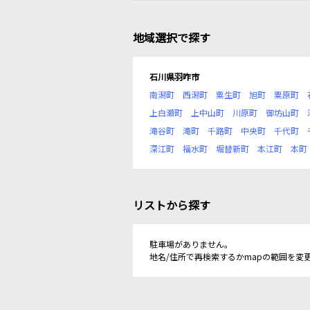
地域選択で探す
石川県羽咋市
南潟町
西潟町
粟生町
旭町
粟原町
上白瀬町
上中山町
川原町
御坊山町
滝谷町
滝町
千路町
中央町
千代町
深江町
福水町
堀替新町
本江町
本町
リストから探す
駐車場がありません。
地名/住所で再検索するかmapの範囲を変