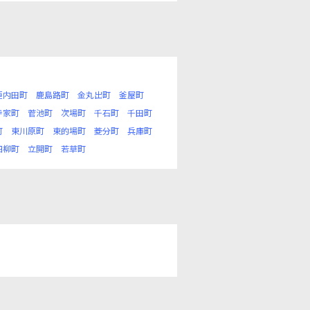
垣内田町
鹿島路町
金丸出町
釜屋町
寺家町
菅池町
次場町
千石町
千田町
町
東川原町
東的場町
菱分町
兵庫町
四柳町
立開町
若草町