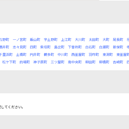
石野町
一ノ宮町
飯山町
宇土野町
上江町
大川町
太田町
大町
尾長町
酒井町
志々見町
四町
柴垣町
島出町
下曽祢町
白石町
白瀬町
新保町
千里浜町
土橋町
円井町
鶴多町
中川町
西釜屋町
羽咋町
東潟町
東釜屋
松ケ下町
的場町
神子原町
三ツ屋町
南中央町
柳田町
柳橋町
吉崎町
更してください。