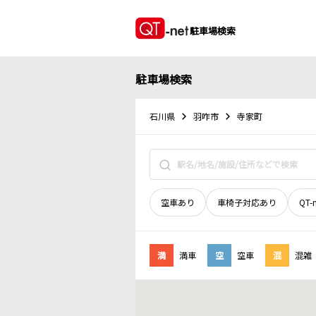
駐車場検索
駐車場検索
石川県
羽咋市
寺家町
空車あり
車椅子対応あり
QT-
満
満車
空
空車
混
混雑