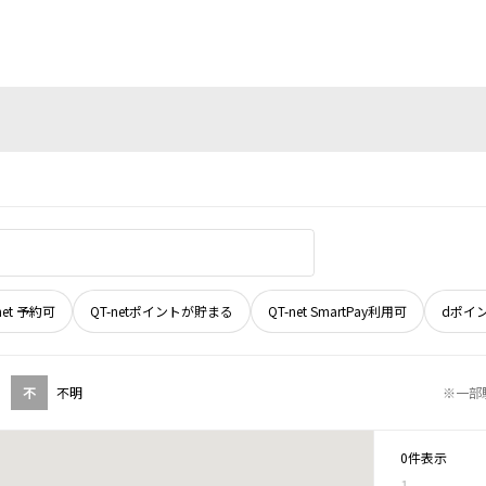
net 予約可
QT-netポイントが貯まる
QT-net SmartPay利用可
dポイ
不
不明
※一部
0件表示
1