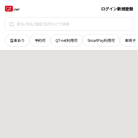
石川県
羽咋市
東川原町
地域選択で探す
ログイン
新規登録
空車あり
予約可
QT-net利用可
SmartPay利用可
車椅子