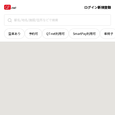
石川県
羽咋市
白石町
地域選択で探す
ログイン
新規登録
空車あり
予約可
QT-net利用可
SmartPay利用可
車椅子