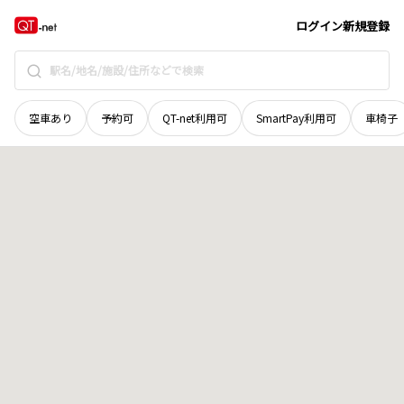
石川県
羽咋郡宝達志水町
柳瀬
地域選択で探す
ログイン
新規登録
空車あり
予約可
QT-net利用可
SmartPay利用可
車椅子