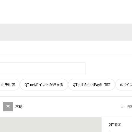
net 予約可
QT-netポイントが貯まる
QT-net SmartPay利用可
dポイ
不
不明
※一部
0件表示
1