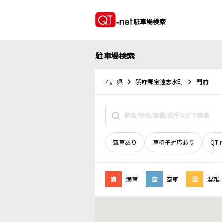
駐車場検索
駐車場検索
石川県
羽咋郡宝達志水町
門前
空車あり
車椅子対応あり
QT-
満
満車
空
空車
混
混雑