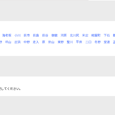
海老坂
小川
荻市
荻島
荻谷
御舘
河原
北川尻
米出
紺屋町
下石
野
坪山
出浜
中野
走入
原
針山
東野
聖川
平床
二口
冬野
宝達
更してください。