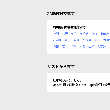
地域選択で探す
石川県羽咋郡宝達志水町
東間
石坂
今浜
今浜新
上田
上田出
所司原
新宮
菅原
杉野屋
沢川
竹生
免田
森本
門前
柳瀬
山崎
吉野屋
リストから探す
駐車場がありません。
地名/住所で再検索するかmapの範囲を変