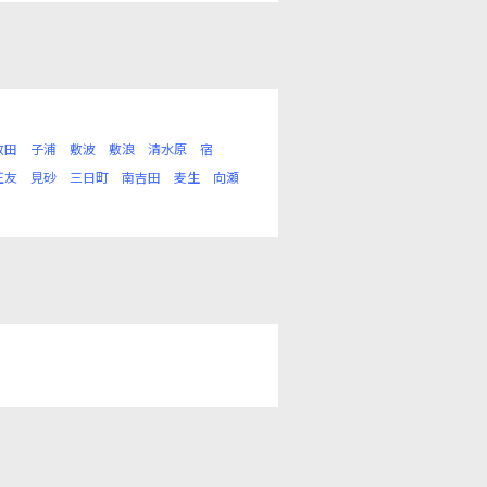
散田
子浦
敷波
敷浪
清水原
宿
正友
見砂
三日町
南吉田
麦生
向瀬