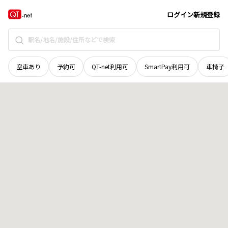
石川県
羽咋郡志賀町
舘開
地域選択で探す
ログイン
新規登録
空車あり
予約可
QT-net利用可
SmartPay利用可
車椅子