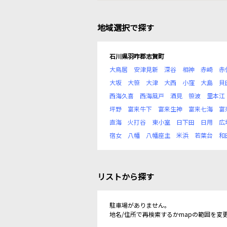
地域選択で探す
石川県羽咋郡志賀町
大鳥居
安津見新
深谷
相神
赤崎
赤
大坂
大笹
大津
大西
小窪
大島
貝
西海久喜
西海風戸
酒見
笹波
里本江
坪野
富来牛下
富来生神
富来七海
富
直海
火打谷
東小室
日下田
日用
広
宿女
八幡
八幡座主
米浜
若葉台
和
リストから探す
駐車場がありません。
地名/住所で再検索するかmapの範囲を変