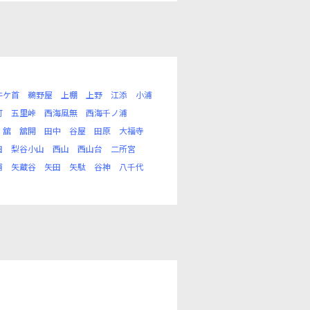
牛ケ首
鵜野屋
上棚
上野
江添
小浦
町
五里峠
西海風無
西海千ノ浦
舘
舘開
田中
谷屋
田原
大福寺
田
梨谷小山
西山
西山台
二所宮
浦
矢蔵谷
矢田
矢駄
谷神
八千代