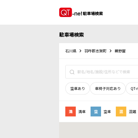
駐車場検索
駐車場検索
石川県
羽咋郡志賀町
鵜野屋
空車あり
車椅子対応あり
QT-
満
満車
空
空車
混
混雑