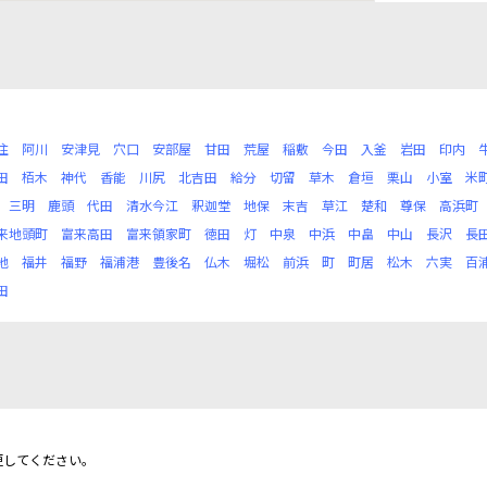
住
阿川
安津見
穴口
安部屋
甘田
荒屋
稲敷
今田
入釜
岩田
印内
田
栢木
神代
香能
川尻
北吉田
給分
切留
草木
倉垣
栗山
小室
米
三明
鹿頭
代田
清水今江
釈迦堂
地保
末吉
草江
楚和
尊保
高浜町
来地頭町
富来高田
富来領家町
徳田
灯
中泉
中浜
中畠
中山
長沢
長
地
福井
福野
福浦港
豊後名
仏木
堀松
前浜
町
町居
松木
六実
百
田
更してください。