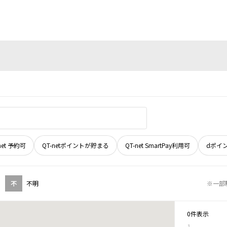
net 予約可
QT-netポイントが貯まる
QT-net SmartPay利用可
dポイ
不
不明
※一部
0件表示
1