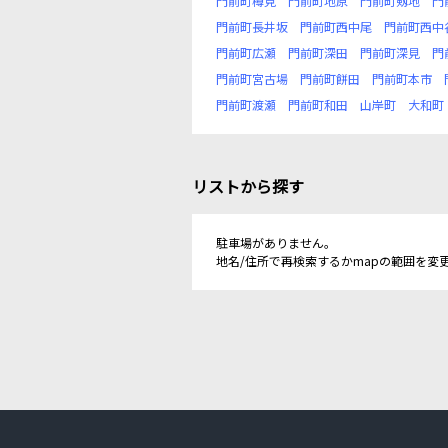
門前町樽見
門前町地原
門前町剱地
門
門前町長井坂
門前町西中尾
門前町西中
門前町広瀬
門前町深田
門前町深見
門
門前町宮古場
門前町餅田
門前町本市
門前町渡瀬
門前町和田
山岸町
大和町
リストから探す
駐車場がありません。
地名/住所で再検索するかmapの範囲を変