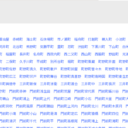
鍛冶屋
赤崎町
海士町
石休場町
市ノ瀬町
稲舟町
打越町
鵜入町
小池町
河井町
北谷町
熊野町
気勝平町
里町
忍町
渋田町
下黒川町
下山町
白
町
稲屋町
長井町
名舟町
西院内町
西二又町
西山町
西脇町
野田町
光
町
二俣町
久手川町
平成町
別所谷町
堀町
町野町粟蔵
町野町井面
町野
町野町佐野
町野町真久
町野町敷戸
町野町鈴屋
町野町曽々木
町野町寺地
町野町広江
町野町伏戸
町野町舞谷
町野町真喜野
町野町南時国
町野町麦生
井町興徳寺
三井町新保
三井町洲衛
三井町渡合
三井町中
三井町長沢
三井
守町
門前町赤神
門前町浅生田
門前町荒屋
門前町安代原
門前町飯川谷
門
町鵜山
門前町浦上
門前町上代
門前町江崎
門前町小石
門前町大釜
門前町
前町貝吹
門前町風原
門前町勝田
門前町上河内
門前町北川
門前町木原月
門前町小滝
門前町小山
門前町是清
門前町定広
門前町猿橋
門前町四位
門
門前町清沢
門前町千代
門前町平
門前町高根尾
門前町滝上
門前町滝町
門