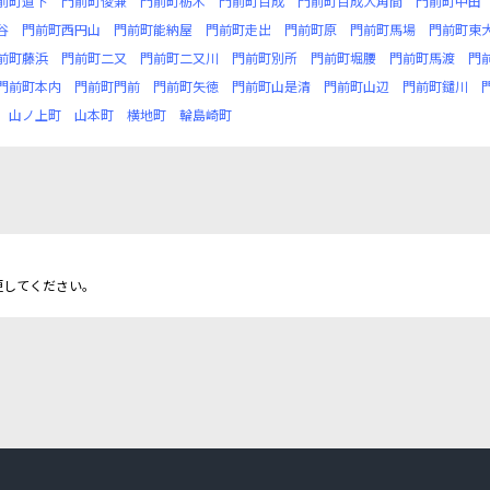
前町道下
門前町俊兼
門前町栃木
門前町百成
門前町百成大角間
門前町中田
谷
門前町西円山
門前町能納屋
門前町走出
門前町原
門前町馬場
門前町東
前町藤浜
門前町二又
門前町二又川
門前町別所
門前町堀腰
門前町馬渡
門
門前町本内
門前町門前
門前町矢徳
門前町山是清
門前町山辺
門前町鑓川
山ノ上町
山本町
横地町
輪島崎町
更してください。