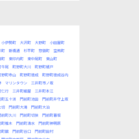
小伊勢町
大沢町
大野町
小田屋町
米町
新橋通
杉平町
惣領町
空熊町
浦町
東印内町
東中尾町
東山町
町牛尾
町野町大川
町野町桶戸
町野町寺山
町野町徳成
町野町徳成谷内
野
マリンタウン
三井町市ノ坂
町仁行
三井町細屋
三井町本江
前町五十洲
門前町池田
門前町井守上坂
大切
門前町大滝
門前町大泊
門前町久川
門前町切狭
門前町暮坂
前町椎木
門前町清水
門前町神明原
前町舘
門前町谷口
門前町田村