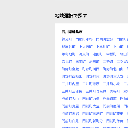
地域選択で探す
石川県輪島市
縄又町
門前町小杉
門前町舘分
門前町
釜屋谷町
上大沢町
上黒川町
上山町
尊利地町
滝又町
宅田町
中段町
塚田
深見町
鳳至町
房田町
二勢町
二ツ屋
町野町金蔵
町野町川西
町野町北円山
町野町西時国
町野町東
町野町東大野
三井町内屋
三井町漆原
三井町小泉
三
三井町三洲穂
三井町与呂見
美谷町
水
門前町入山
門前町内保
門前町窕
門前
門前町鬼屋
門前町大生
門前町鹿磯
門
門前町黒岩
門前町黒島町
門前町腰細
門前町白禿
門前町新町分
門前町薄野