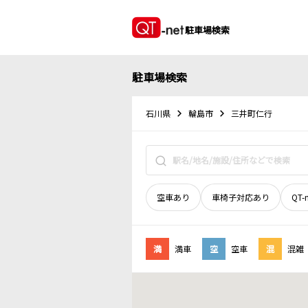
駐車場検索
駐車場検索
石川県
輪島市
三井町仁行
空車あり
車椅子対応あり
QT-
満
満車
空
空車
混
混雑