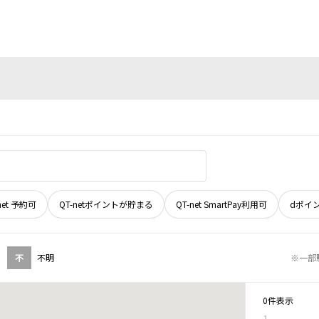
net 予約可
QT-netポイントが貯まる
QT-net SmartPay利用可
dポイ
不
不明
※一部
0件表示
1