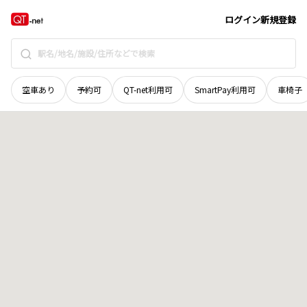
石川県
輪島市
小池町
地域選択で探す
ログイン
新規登録
空車あり
予約可
QT-net利用可
SmartPay利用可
車椅子