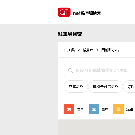
駐車場検索
駐車場検索
石川県
輪島市
門前町小石
空車あり
車椅子対応あり
QT-
満
満車
空
空車
混
混雑