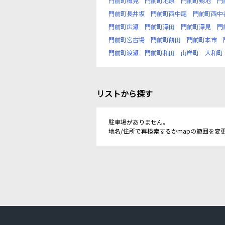
門前町樽見
門前町地原
門前町剱地
門
門前町長井坂
門前町西中尾
門前町西中
門前町広瀬
門前町深田
門前町深見
門
門前町宮古場
門前町餅田
門前町本市
門前町渡瀬
門前町和田
山岸町
大和町
リストから探す
駐車場がありません。
地名/住所で再検索するかmapの範囲を変