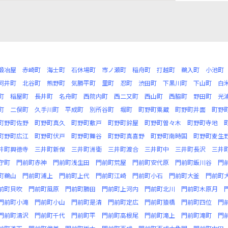
鍛冶屋
赤崎町
海士町
石休場町
市ノ瀬町
稲舟町
打越町
鵜入町
小池町
河井町
北谷町
熊野町
気勝平町
里町
忍町
渋田町
下黒川町
下山町
白
町
稲屋町
長井町
名舟町
西院内町
西二又町
西山町
西脇町
野田町
光
町
二俣町
久手川町
平成町
別所谷町
堀町
町野町粟蔵
町野町井面
町野
町野町佐野
町野町真久
町野町敷戸
町野町鈴屋
町野町曽々木
町野町寺地
町野町広江
町野町伏戸
町野町舞谷
町野町真喜野
町野町南時国
町野町麦生
井町興徳寺
三井町新保
三井町洲衛
三井町渡合
三井町中
三井町長沢
三井
守町
門前町赤神
門前町浅生田
門前町荒屋
門前町安代原
門前町飯川谷
門
町鵜山
門前町浦上
門前町上代
門前町江崎
門前町小石
門前町大釜
門前町
前町貝吹
門前町風原
門前町勝田
門前町上河内
門前町北川
門前町木原月
門前町小滝
門前町小山
門前町是清
門前町定広
門前町猿橋
門前町四位
門
門前町清沢
門前町千代
門前町平
門前町高根尾
門前町滝上
門前町滝町
門