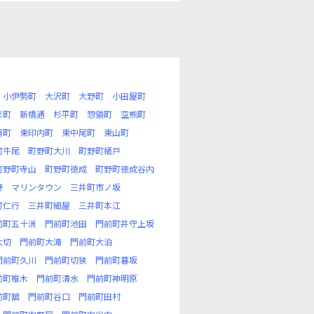
小伊勢町
大沢町
大野町
小田屋町
米町
新橋通
杉平町
惣領町
空熊町
浦町
東印内町
東中尾町
東山町
町牛尾
町野町大川
町野町桶戸
町野町寺山
町野町徳成
町野町徳成谷内
野
マリンタウン
三井町市ノ坂
町仁行
三井町細屋
三井町本江
前町五十洲
門前町池田
門前町井守上坂
大切
門前町大滝
門前町大泊
門前町久川
門前町切狭
門前町暮坂
前町椎木
門前町清水
門前町神明原
前町舘
門前町谷口
門前町田村