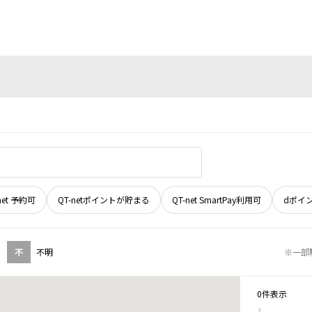
net 予約可
QT-netポイントが貯まる
QT-net SmartPay利用可
dポイ
不
不明
※一部
0件表示
1