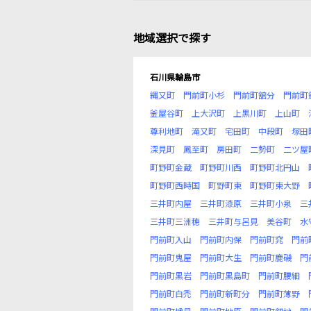
地域選択で探す
石川県輪島市
縄又町
門前町小杉
門前町舘分
門前町
釜屋谷町
上大沢町
上黒川町
上山町
尊利地町
滝又町
宅田町
中段町
塚田
深見町
鳳至町
房田町
二勢町
二ツ屋
町野町金蔵
町野町川西
町野町北円山
町野町西時国
町野町東
町野町東大野
三井町内屋
三井町漆原
三井町小泉
三
三井町三洲穂
三井町与呂見
美谷町
水
門前町入山
門前町内保
門前町窕
門前
門前町鬼屋
門前町大生
門前町鹿磯
門
門前町黒岩
門前町黒島町
門前町腰細
門前町白禿
門前町新町分
門前町薄野