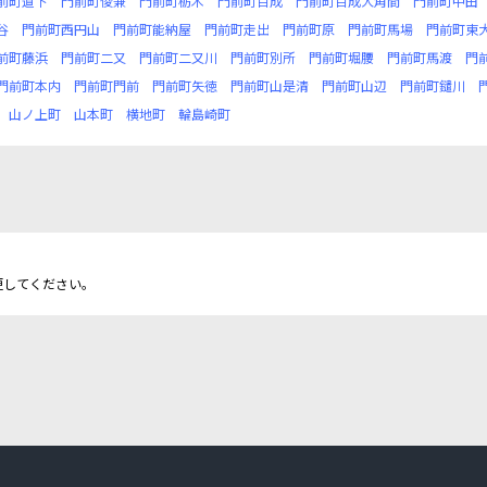
前町道下
門前町俊兼
門前町栃木
門前町百成
門前町百成大角間
門前町中田
谷
門前町西円山
門前町能納屋
門前町走出
門前町原
門前町馬場
門前町東
前町藤浜
門前町二又
門前町二又川
門前町別所
門前町堀腰
門前町馬渡
門
門前町本内
門前町門前
門前町矢徳
門前町山是清
門前町山辺
門前町鑓川
山ノ上町
山本町
横地町
輪島崎町
更してください。