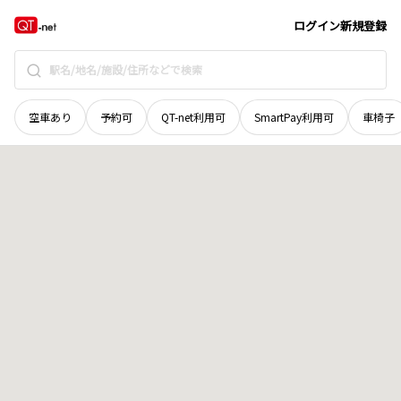
石川県
輪島市
門前町池田
地域選択で探す
ログイン
新規登録
空車あり
予約可
QT-net利用可
SmartPay利用可
車椅子