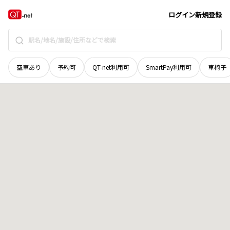
石川県
輪島市
門前町荒屋
地域選択で探す
ログイン
新規登録
空車あり
予約可
QT-net利用可
SmartPay利用可
車椅子