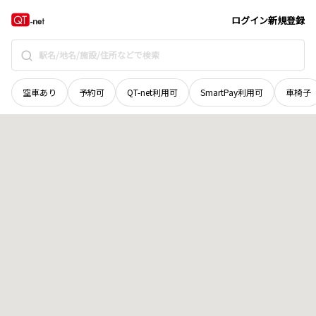
石川県
野々市市
郷
地域選択で探す
ログイン
新規登録
空車あり
予約可
QT-net利用可
SmartPay利用可
車椅子